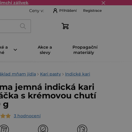
imchi zálivek
.
Ceny v:
Přihlášení
Registrace
Nákupní
košík
ké a
Akce a
Propagační
né
slevy
materiály
áklad mňam jídla
Kari pasty
Indické kari
ma jemná indická kari
čka s krémovou chutí
 g
3 hodnocení
rné
cení