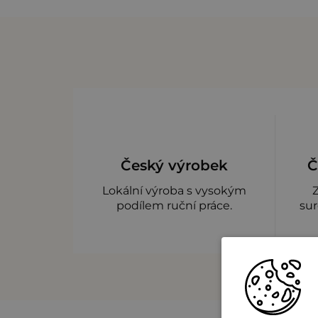
Český výrobek
Č
Lokální výroba s vysokým
podílem ruční práce.
sur