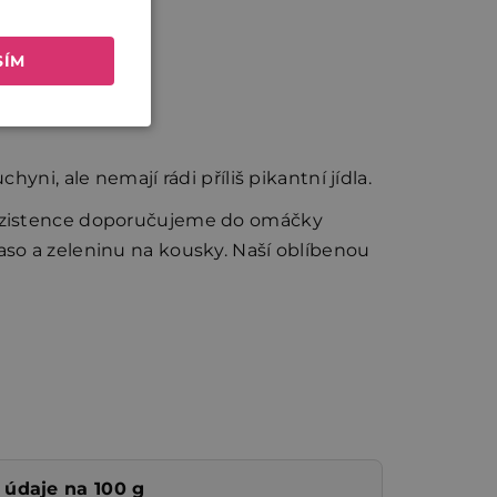
SÍM
ni, ale nemají rádi příliš pikantní jídla.
konzistence doporučujeme do omáčky
aso a zeleninu na kousky. Naší oblíbenou
 údaje na 100 g