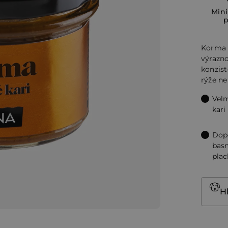
produ
Min
je
5,0
z
Korma 
5
výrazn
konzist
hvězdi
rýže ne
Velm
kari
Dop
basm
plac
H