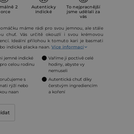
ktu
imálně 2
Autenticky
To nejpracnější
porce
indické
jsme udělali za
vás
omáčku máme rádi pro svou jemnou, ale stále
ou chuť. Vás určitě okouzlí i svou krémovou
encí. Ideální přílohou k tomuto kari je basmati
ček.
bo indická placka naan.
Více informací
i jemné indické
Vaříme ji poctivě celé
 pro celou rodinu
hodiny, abyste vy
nemuseli
oručujeme s
Autentická chuť díky
ati rýží nebo
čerstvým ingrediencím
kou naan
a koření
lídat