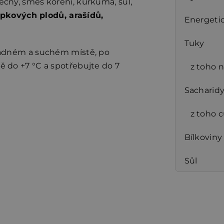
lečný, směs koření, kurkuma, sůl,
ápkových plodů, arašídů,
Energeti
Tuky
adném a suchém místě, po
tě do +7 °C a spotřebujte do 7
z toho 
Sacharid
z toho 
Bílkoviny
Sůl