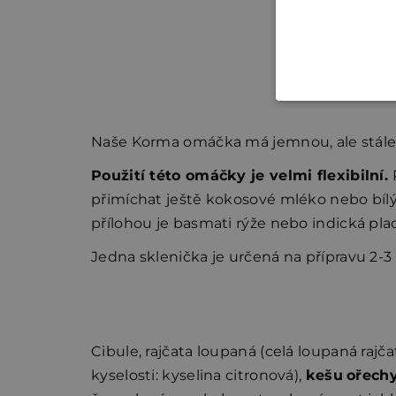
Naše Korma omáčka má jemnou, ale stále výr
Použití této omáčky je velmi flexibilní.
přimíchat ještě kokosové mléko nebo bílý
přílohou je basmati rýže nebo indická pla
Jedna sklenička je určená na přípravu 2-3 p
Cibule, rajčata loupaná (celá loupaná rajča
kyselosti: kyselina citronová),
kešu
ořech