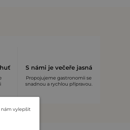
chuť
S námi je večeře jasná
e
Propojujeme gastronomii se
i
snadnou a rychlou přípravou.
 nám vylepšit