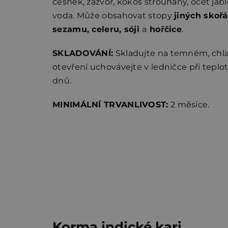
česnek, zázvor, kokos strouhaný, ocet jab
voda. Může obsahovat stopy
jiných skoř
sezamu, celeru, sóji
a
hořčice
.
SKLADOVÁNÍ:
Skladujte na temném, chl
otevření uchovávejte v ledničce při teplo
dnů.
MINIMÁLNÍ TRVANLIVOST:
2 měsíce.
Korma indické kari