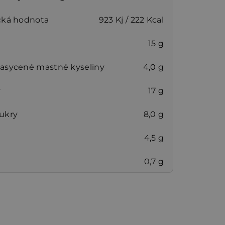
cká hodnota
923 Kj / 222 Kcal
15 g
nasycené mastné kyseliny
4,0 g
y
17 g
cukry
8,0 g
4,5 g
0,7 g