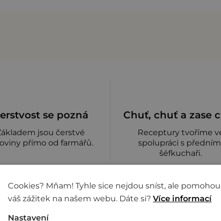
erstvost se pozná
Chuť, chuť a zase 
Základem jsou čerstvé
Receptury tvoříme v
oviny přímo od farmářů.
spolupráci s předním
šéfkuchaři.
Cookies? Mňam! Tyhle sice nejdou sníst, ale pomohou
váš zážitek na našem webu. Dáte si?
Více informací
Nastavení