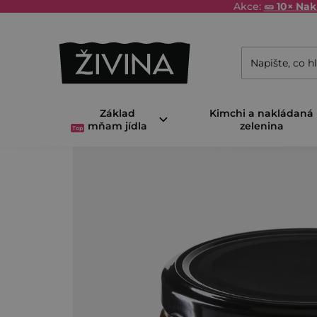
Přejít
Akce:
🥒 10× Na
na
obsah
Základ
Kimchi a nakládaná
mňam jídla
zelenina