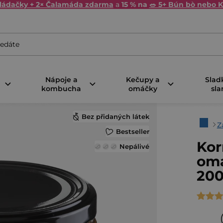
kládačky + 2× Čalamáda zdarma
a
15 % na
🥗 5+ Bún bò nebo K
Nápoje a
Kečupy a
Slad
kombucha
omáčky
sla
Bez přidaných látek
Domů
Z
Bestseller
Kor
Nepálivé
omá
200
Průmě
hodno